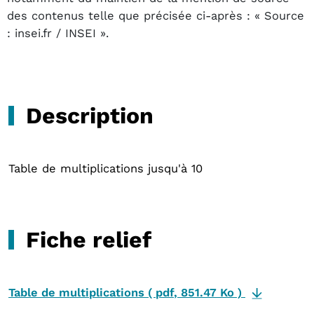
des contenus telle que précisée ci-après : « Source
: insei.fr / INSEI ».
Description
Table de multiplications jusqu'à 10
Fiche relief
Table de multiplications
(
pdf
,
851.47 Ko
)