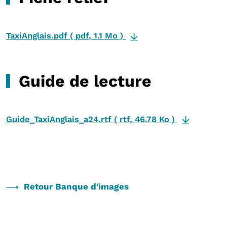
TaxiAnglais.pdf
(
pdf
,
1.1 Mo
)
Guide de lecture
Guide_TaxiAnglais_a24.rtf
(
rtf
,
46.78 Ko
)
Retour Banque d'images