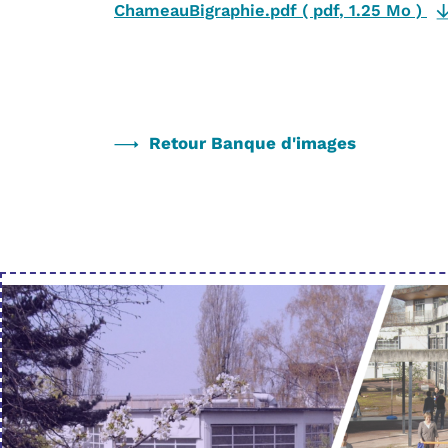
ChameauBigraphie.pdf
(
pdf
,
1.25 Mo
)
Retour Banque d'images