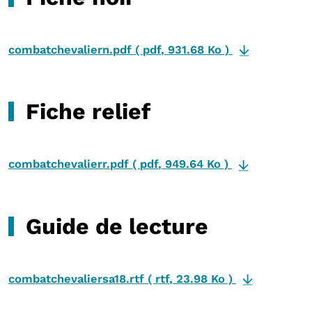
combatchevaliern.pdf
(
pdf
,
931.68 Ko
)
Fiche relief
combatchevalierr.pdf
(
pdf
,
949.64 Ko
)
Guide de lecture
combatchevaliersa18.rtf
(
rtf
,
23.98 Ko
)