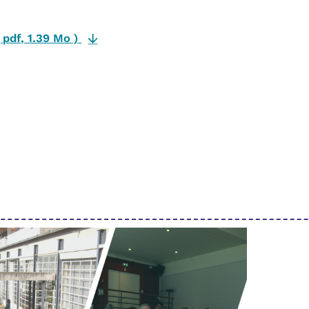
(
pdf
,
1.39 Mo
)