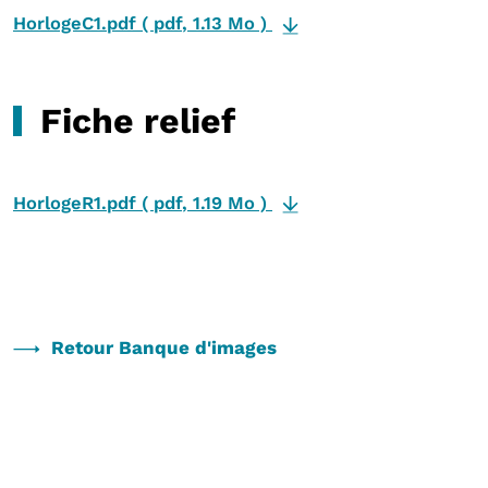
HorlogeC1.pdf
(
pdf
,
1.13 Mo
)
Fiche relief
HorlogeR1.pdf
(
pdf
,
1.19 Mo
)
Retour Banque d'images