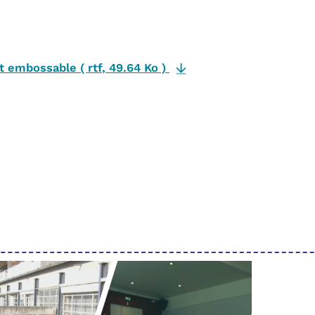
et embossable
(
rtf
,
49.64 Ko
)