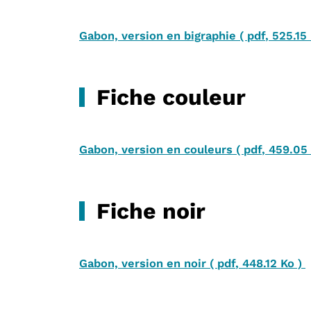
Gabon, version en bigraphie
(
pdf
,
525.15
Fiche couleur
Gabon, version en couleurs
(
pdf
,
459.05
Fiche noir
Gabon, version en noir
(
pdf
,
448.12 Ko
)