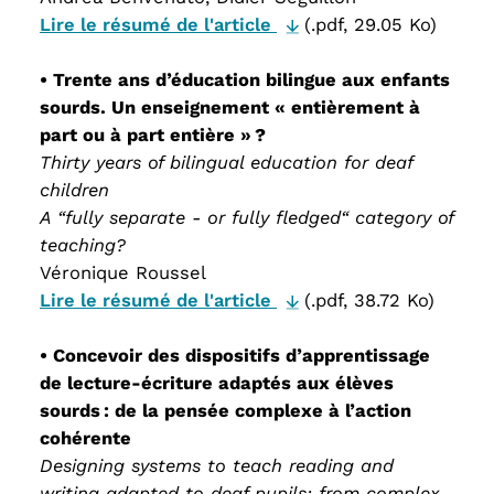
Lire le résumé de l'article
(.pdf, 29.05 Ko)
• Trente ans d’éducation bilingue aux enfants
sourds. Un enseignement « entièrement à
part ou à part entière » ?
Thirty years of bilingual education for deaf
children
A “fully separate - or fully fledged“ category of
teaching?
Véronique Roussel
Lire le résumé de l'article
(.pdf, 38.72 Ko)
• Concevoir des dispositifs d’apprentissage
de lecture-écriture adaptés aux élèves
sourds : de la pensée complexe à l’action
cohérente
Designing systems to teach reading and
writing adapted to deaf pupils: from complex