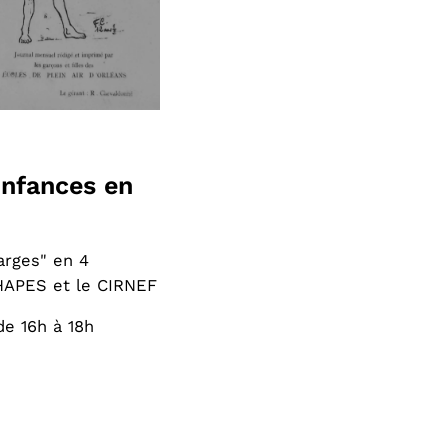
Enfances en
arges" en 4
HAPES et le CIRNEF
e 16h à 18h