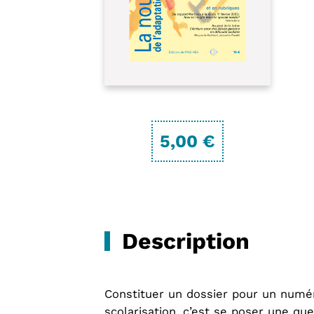
5,00 €
Description
Constituer un dossier pour un numér
scolarisation, c’est se poser une ques