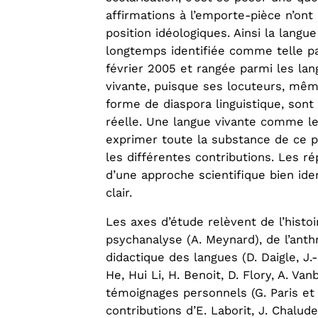
affirmations à l’emporte-pièce n’ont 
position idéologiques. Ainsi la langu
longtemps identifiée comme telle par 
février 2005 et rangée parmi les la
vivante, puisque ses locuteurs, mêm
forme de diaspora linguistique, so
réelle. Une langue vivante comme les
exprimer toute la substance de ce po
les différentes contributions. Les r
d’une approche scientifique bien ide
clair.
Les axes d’étude relèvent de l’histoir
psychanalyse (A. Meynard), de l’anthr
didactique des langues (D. Daigle, J.
He, Hui Li, H. Benoit, D. Flory, A. Va
témoignages personnels (G. Paris et T
contributions d’E. Laborit, J. Chalud