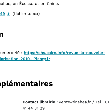
elles, en Écosse et en Chine.
 49
(fichier .docx)
n
 numéro 49 :
https://shs.cairn.info/revue-la-nouvelle-
arisation-2010-1?lang=fr
mplémentaires
Contact librairie :
vente@inshea.fr / Tél : 01
41 44 31 29