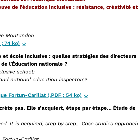
euve de l’éducation inclusive : résistance, créativité et
ique Montandon
 ; 74 ko)
e et école inclusive : quelles stratégies des directeurs
 de l’Éducation nationale ?
clusive school:
s and national education inspectors?
que Fortun-Carillat (.PDF ; 54 ko)
écrète pas. Elle s’acquiert, étape par étape… Étude de
ed. It is acquired, step by step... Case studies approach
 Fortun-Carillat