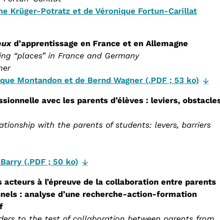
nne Krüger-Potratz et de Véronique Fortun-Carillat
eux
d’apprentissage en France et en Allemagne
ning “places” in France and Germany
ner
rique Montandon et de Bernd Wagner (.PDF ; 53 ko)
sionnelle avec les parents d’élèves : leviers, obstacle
ationship with the parents of students: levers, barriers
 Barry (.PDF ; 50 ko)
acteurs à l’épreuve de la collaboration entre parents
nnels : analyse d’une recherche-action-formation
f
ders to the test of collaboration between parents from