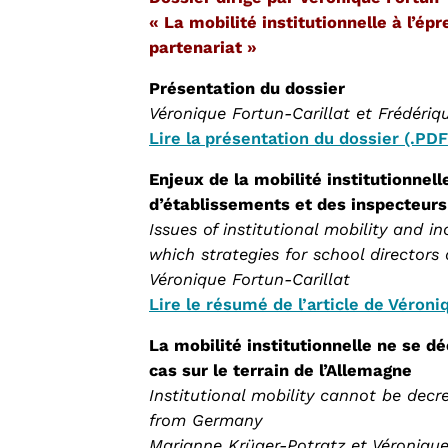
« La mobilité institutionnelle à l’épr
partenariat »
Présentation du dossier
Véronique Fortun-Carillat et Frédér
Lire la présentation du dossier (.PDF
Enjeux de la mobilité institutionnell
d’établissements et des inspecteurs
Issues of institutional mobility and in
which strategies for school director
Véronique Fortun-Carillat
Lire le résumé de l’article de Véroni
La mobilité institutionnelle ne se d
cas sur le terrain de l’Allemagne
Institutional mobility cannot be decre
from Germany
Marianne Krüger-Potratz et Véronique